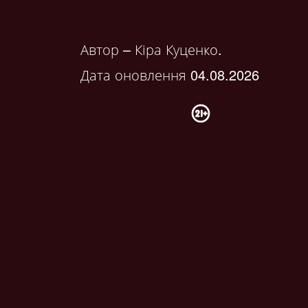
Автор – Кіра Куценко.
Дата оновлення 04.08.2026