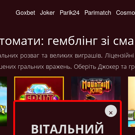
Goxbet
Joker
Parik24
Parimatch
Cosmol
томати: гемблінг зі см
альних розваг та великих виграшів. Ліцензійні
них гральних вражень. Оберіть Джокер та гра
×
ВІТАЛЬНИЙ